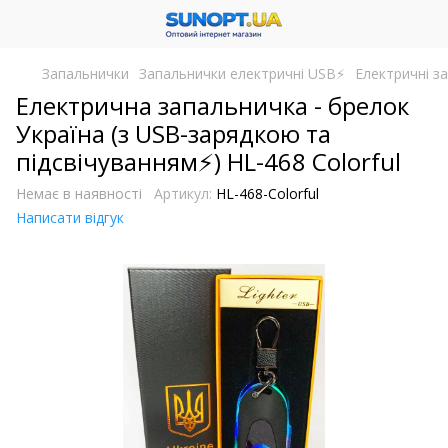
Запальнички
Запальнички електричні USB⚡️
Електричні з
Електрична запальничка - брелок
Україна (з USB-зарядкою та
підсвічуванням⚡️) HL-468 Colorful
Немає в наявності
Артикул:
HL-468-Colorful
Написати відгук