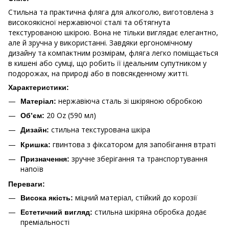
Стильна та практична фляга для алкоголю, виготовлена з
високоякісної нержавіючої сталі та обтягнута
текстурованою шкірою. Вона не тільки виглядає елегантно,
але й зручна у використанні. Завдяки ергономічному
дизайну та компактним розмірам, фляга легко поміщається
в кишені або сумці, що робить її ідеальним супутником у
подорожах, на природі або в повсякденному житті.
Характеристики:
нержавіюча сталь зі шкіряною обробкою
Матеріал:
20 Oz (590 мл)
Об’єм:
стильна текстурована шкіра
Дизайн:
гвинтова з фіксатором для запобігання втраті
Кришка:
зручне зберігання та транспортування
Призначення:
напоїв
Переваги:
міцний матеріал, стійкий до корозії
Висока якість:
стильна шкіряна обробка додає
Естетичний вигляд:
преміальності