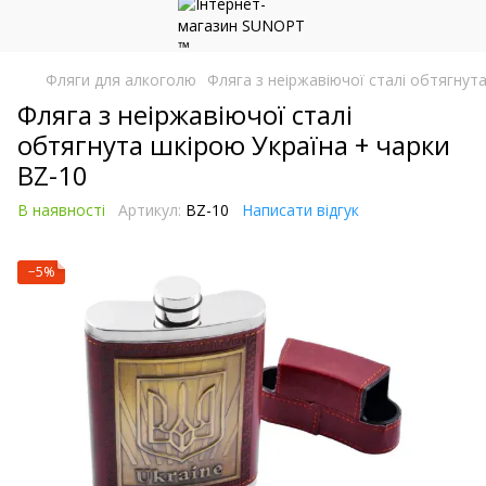
Фляги для алкоголю
Фляга з неіржавіючої сталі обтягнут
Фляга з неіржавіючої сталі
обтягнута шкірою Україна + чарки
BZ-10
В наявності
Артикул:
BZ-10
Написати відгук
−5%