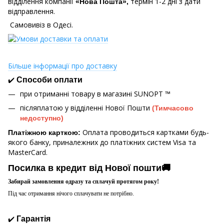
відділення компанії
термін 1-2 дні з дати
«Нова Пошта»,
відправлення.
Самовивіз в Одесі.
Більше інформації про доставку
✔️
Способи оплати
при отриманні товару в магазині
SUNOPT ™
післяплатою у відділенні Нової Пошти
(Тимчасово
недоступно)
Оплата проводиться картками будь-
Платіжною карткою:
якого банку, приналежних до платіжних систем Visa та
MasterCard.
Посилка в кредит від Нової пошти🚚
Забирай замовлення одразу та сплачуй протягом року!
Під час отримання нічого сплачувати не потрібно.
✔️
Гарантія