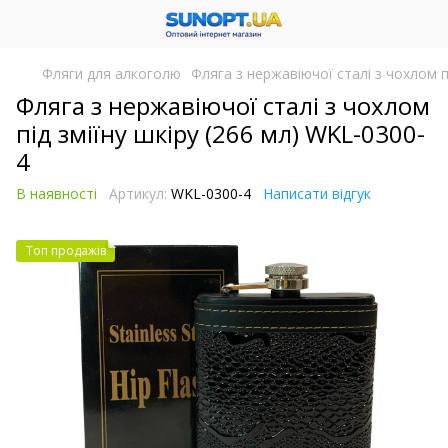
Фляги для алкоголю
Фляга з нержавіючої сталі з чохлом п
Фляга з нержавіючої сталі з чохлом
під зміїну шкіру (266 мл) WKL-0300-
4
В наявності
Артикул:
WKL-0300-4
Написати відгук
Топ продажів