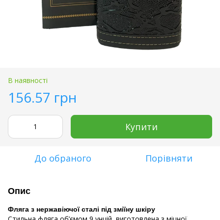
В наявності
156.57 грн
Купити
До обраного
Порівняти
Опис
Фляга з нержавіючої сталі під зміїну шкіру
Стильна фляга об’ємом 9 унцій, виготовлена з міцної