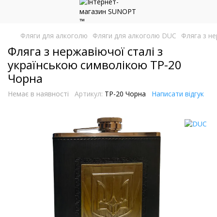
Фляги для алкоголю
Фляги для алкоголю DUC
Фляга з не
Фляга з нержавіючої сталі з
українською символікою TP-20
Чорна
Немає в наявності
Артикул:
TP-20 Чорна
Написати відгук