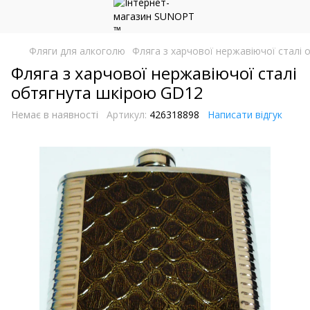
Фляги для алкоголю
Фляга з харчової нержавіючої сталі
Фляга з харчової нержавіючої сталі
обтягнута шкірою GD12
Немає в наявності
Артикул:
426318898
Написати відгук