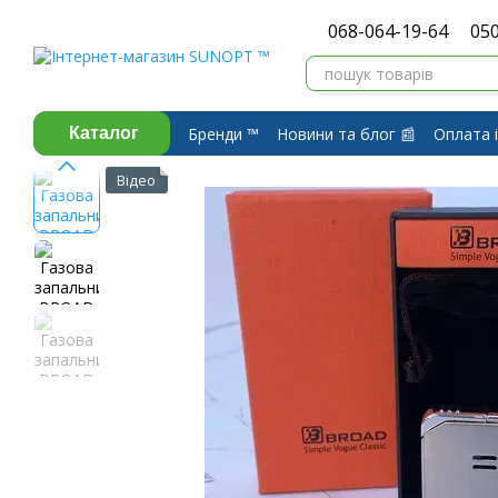
Перейти до основного контенту
068-064-19-64
050
Бренди ™️
Новини та блог 📰
Оплата і
Каталог
Про компанію ⭐
Договір публічної 
Відео