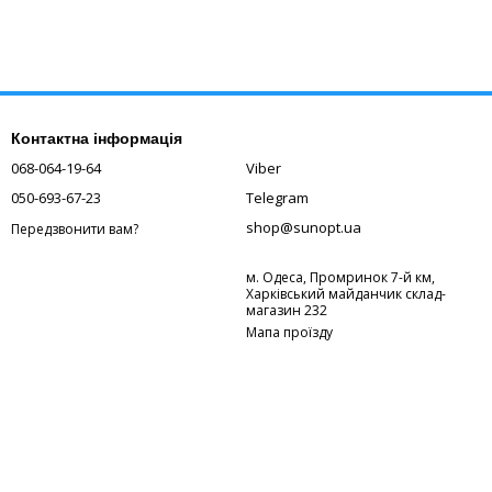
Контактна інформація
068-064-19-64
Viber
050-693-67-23
Telegram
shop@sunopt.ua
Передзвонити вам?
м. Одеса, Промринок 7-й км,
Харківський майданчик склад-
магазин 232
Мапа проїзду