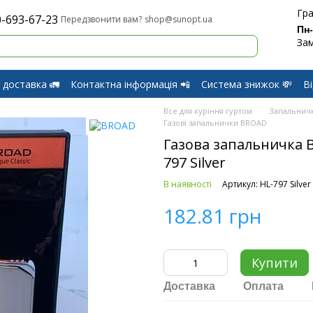
Гра
-693-67-23
shop@sunopt.ua
Передзвонити вам?
Пн
Зам
 доставка 🚛
Контактна інформація 📲
Система знижок 💸
В
оферти
Обмін і Повернення
Все для куріння гуртом
Запальнич
Газові запальнички BROAD
Газова запальничка B
797 Silver
В наявності
Артикул: HL-797 Silver
182.81 грн
Купити
Доставка
Оплата