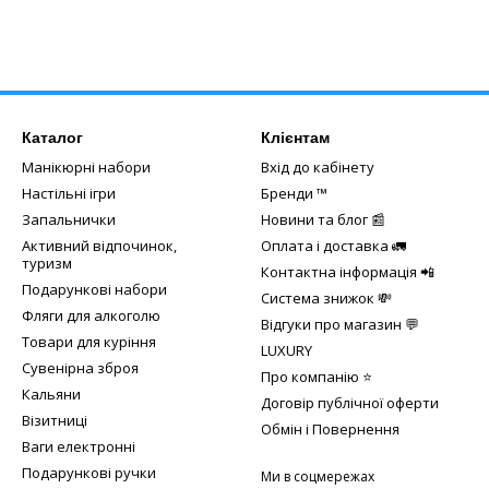
Каталог
Клієнтам
Манікюрні набори
Вхід до кабінету
Настільні ігри
Бренди ™️
Запальнички
Новини та блог 📰
Активний відпочинок,
Оплата і доставка 🚛
туризм
Контактна інформація 📲
Подарункові набори
Система знижок 💸
Фляги для алкоголю
Відгуки про магазин 💬
Товари для куріння
LUXURY
Сувенірна зброя
Про компанію ⭐
Кальяни
Договір публічної оферти
Візитниці
Обмін і Повернення
Ваги електронні
Подарункові ручки
Ми в соцмережах