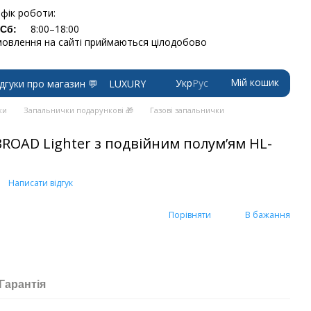
фік роботи:
8:00–18:00
-Сб:
овлення на сайті приймаються цілодобово
Мій кошик
Укр
Рус
ідгуки про магазин 💬
LUXURY
ки
Запальнички подарункові 🎁
Газові запальнички
ROAD Lighter з подвійним полум’ям HL-
Написати відгук
Порівняти
В бажання
Гарантія