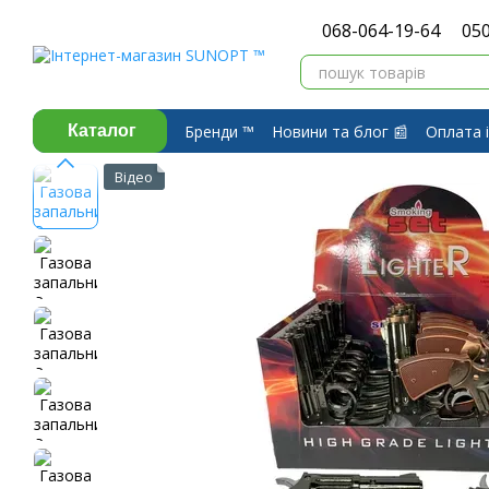
Перейти до основного контенту
068-064-19-64
050
Бренди ™️
Новини та блог 📰
Оплата і
Каталог
Про компанію ⭐
Договір публічної 
Відео