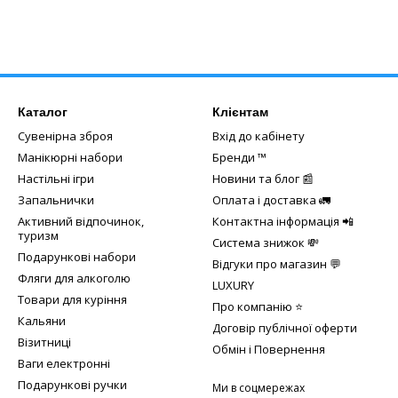
Каталог
Клієнтам
Сувенірна зброя
Вхід до кабінету
Манікюрні набори
Бренди ™️
Настільні ігри
Новини та блог 📰
Запальнички
Оплата і доставка 🚛
Активний відпочинок,
Контактна інформація 📲
туризм
Система знижок 💸
Подарункові набори
Відгуки про магазин 💬
Фляги для алкоголю
LUXURY
Товари для куріння
Про компанію ⭐
Кальяни
Договір публічної оферти
Візитниці
Обмін і Повернення
Ваги електронні
Подарункові ручки
Ми в соцмережах