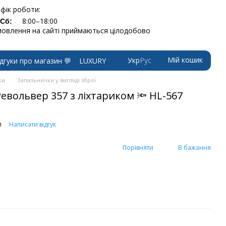
фік роботи:
8:00–18:00
-Сб:
овлення на сайті приймаються цілодобово
Мій кошик
Укр
Рус
ідгуки про магазин 💬
LUXURY
ки
Запальнички у вигляді зброї
евольвер 357 з ліхтариком 🔦 HL-567
л
Написати відгук
Порівняти
В бажання