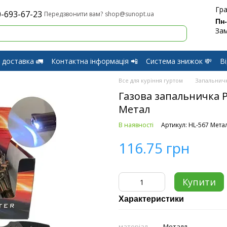
Гра
-693-67-23
shop@sunopt.ua
Передзвонити вам?
Пн
Зам
 доставка 🚛
Контактна інформація 📲
Система знижок 💸
В
оферти
Обмін і Повернення
Все для куріння гуртом
Запальнич
Газова запальничка Р
Метал
В наявності
Артикул: HL-567 Мета
116.75 грн
Купити
Характеристики
матеріал
Металл