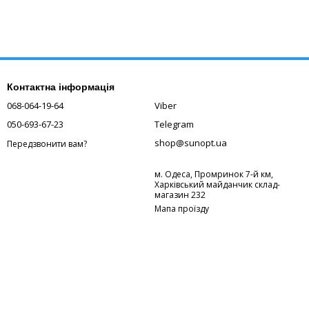
Контактна інформація
068-064-19-64
Viber
050-693-67-23
Telegram
shop@sunopt.ua
Передзвонити вам?
м. Одеса, Промринок 7-й км,
Харківський майданчик склад-
магазин 232
Мапа проїзду