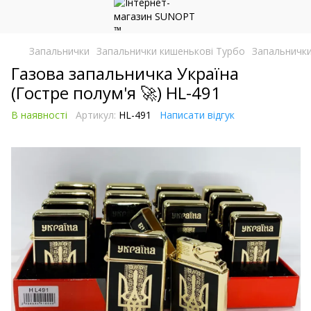
Запальнички
Запальнички кишенькові Турбо
Запальнички
Газова запальничка Україна
(Гостре полум'я 🚀) HL-491
В наявності
Артикул:
HL-491
Написати відгук