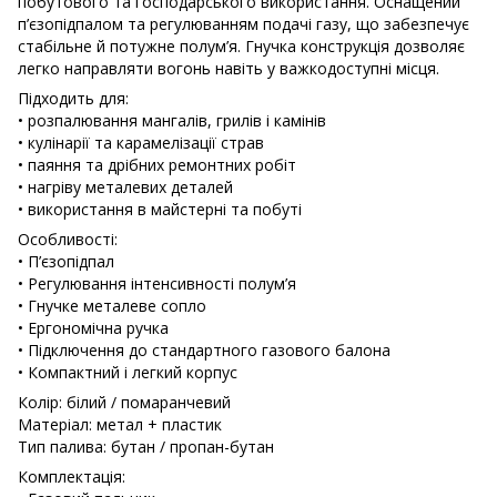
побутового та господарського використання. Оснащений
п’єзопідпалом та регулюванням подачі газу, що забезпечує
стабільне й потужне полум’я. Гнучка конструкція дозволяє
легко направляти вогонь навіть у важкодоступні місця.
Підходить для:
• розпалювання мангалів, грилів і камінів
• кулінарії та карамелізації страв
• паяння та дрібних ремонтних робіт
• нагріву металевих деталей
• використання в майстерні та побуті
Особливості:
• П’єзопідпал
• Регулювання інтенсивності полум’я
• Гнучке металеве сопло
• Ергономічна ручка
• Підключення до стандартного газового балона
• Компактний і легкий корпус
Колір: білий / помаранчевий
Матеріал: метал + пластик
Тип палива: бутан / пропан-бутан
Комплектація: