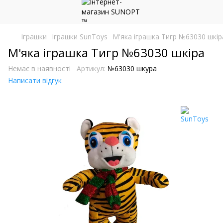
Іграшки
Іграшки SunToys
М'яка іграшка Тигр №63030 шкір
М'яка іграшка Тигр №63030 шкіра
Немає в наявності
Артикул:
№63030 шкура
Написати відгук