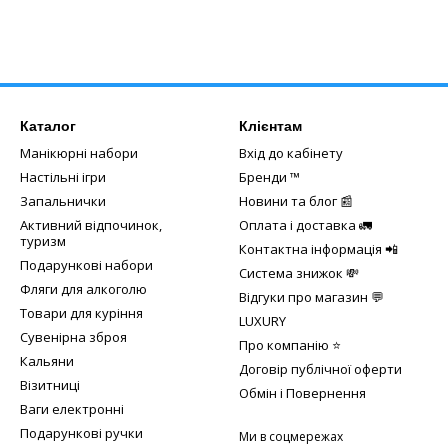
Каталог
Клієнтам
Манікюрні набори
Вхід до кабінету
Настільні ігри
Бренди ™️
Запальнички
Новини та блог 📰
Активний відпочинок,
Оплата і доставка 🚛
туризм
Контактна інформація 📲
Подарункові набори
Система знижок 💸
Фляги для алкоголю
Відгуки про магазин 💬
Товари для куріння
LUXURY
Сувенірна зброя
Про компанію ⭐
Кальяни
Договір публічної оферти
Візитниці
Обмін і Повернення
Ваги електронні
Подарункові ручки
Ми в соцмережах