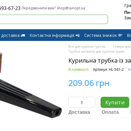
Гра
693-67-23
shop@sunopt.ua
Передзвонити вам?
Пн
Зам
 доставка 🚛
Контактна інформація 📲
Система знижок 💸
В
оферти
Обмін і Повернення
Все для куріння гуртом
Товари для
Трубки металеві для куріння трави
Курильна трубка із з
В наявності
Артикул: HL-561-2
Н
209.06 грн
Купити
Доставка
Оплата