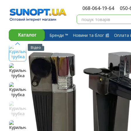
Перейти до основного контенту
068-064-19-64
050-
Бренди ™️
Новини та блог 📰
Оплата і
Каталог
Про компанію ⭐
Договір публічної 
Відео