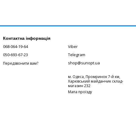
Контактна інформація
068-064-19-64
Viber
050-693-67-23
Telegram
shop@sunopt.ua
Передзвонити вам?
м. Одеса, Промринок 7-й км,
Харківський майданчик склад-
магазин 232
Мапа проїзду