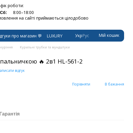
фік роботи:
8:00–18:00
-Сб:
овлення на сайті приймаються цілодобово
Мій кошик
Укр
Рус
ідгуки про магазин 💬
LUXURY
 куріння
Курильні трубки та мундштуки
апальничкою 🔥 2в1 HL-561-2
аписати відгук
Порівняти
В бажання
Гарантія