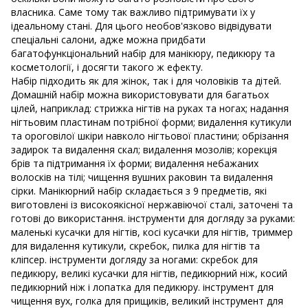
власника. Саме тому так важливо підтримувати їх у
ідеальному стані. Для цього необов'язково відвідувати
спеціальні салони, адже можна придбати
багатофункціональний набір для манікюру, педикюру та
косметології, і досягти такого ж ефекту.
Набір підходить як для жінок, так і для чоловіків та дітей.
Домашній набір можна використовувати для багатьох
цілей, наприклад: стрижка нігтів на руках та ногах; надання
нігтьовим пластинам потрібної форми; видалення кутикули
та ороговілої шкіри навколо нігтьової пластини; обрізання
задирок та видалення скал; видалення мозолів; корекція
брів та підтримання їх форми; видалення небажаних
волосків на тілі; чищення вушних раковин та видалення
сірки. Манікюрний набір складається з 9 предметів, які
виготовлені із високоякісної нержавіючої сталі, заточені та
готові до використання. інструменти для догляду за руками:
маленькі кусачки для нігтів, косі кусачки для нігтів, триммер
для видалення кутикули, скребок, пилка для нігтів та
кліпсер. інструменти догляду за ногами: скребок для
педикюру, великі кусачки для нігтів, педикюрний ніж, косий
педикюрний ніж і лопатка для педикюру. інструмент для
чищення вух, голка для прищиків, великий інструмент для