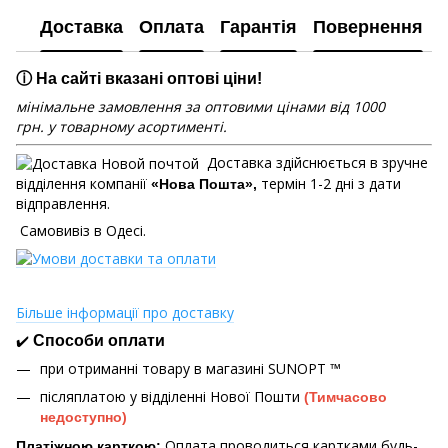
Доставка
Оплата
Гарантія
Повернення
ⓘ На сайті вказані оптові ціни!
мінімальне замовлення за оптовими цінами від 1000
грн. у товарному асортименті.
Доставка здійснюється в зручне
відділення компанії
термін 1-2 дні з дати
«Нова Пошта»,
відправлення.
Самовивіз в Одесі.
Більше інформації про доставку
✔️
Способи оплати
при отриманні товару в магазині
SUNOPT ™
післяплатою у відділенні Нової Пошти
(Тимчасово
недоступно)
Оплата проводиться картками будь-
Платіжною карткою: