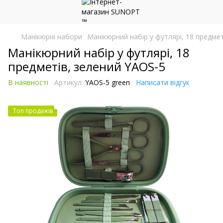
Манікюрні набори
Манікюрний набір у футлярі, 18 предме
Манікюрний набір у футлярі, 18
предметів, зелений YAOS-5
В наявності
Артикул:
YAOS-5 green
Написати відгук
Топ продажів