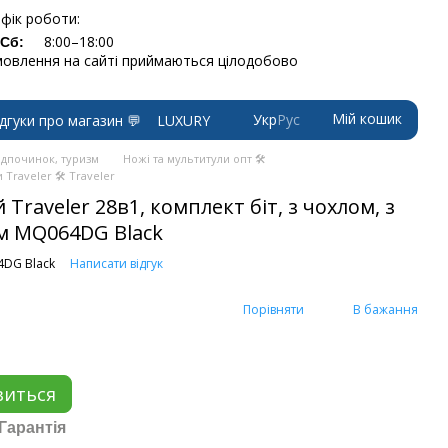
фік роботи:
8:00–18:00
-Сб:
овлення на сайті приймаються цілодобово
Мій кошик
Укр
Рус
ідгуки про магазин 💬
LUXURY
ідпочинок, туризм
Ножі та мультитули опт 🛠
Traveler 🛠️ Traveler
raveler 28в1, комплект біт, з чохлом, з
см MQ064DG Black
4DG Black
Написати відгук
Порівняти
В бажання
виться
Гарантія