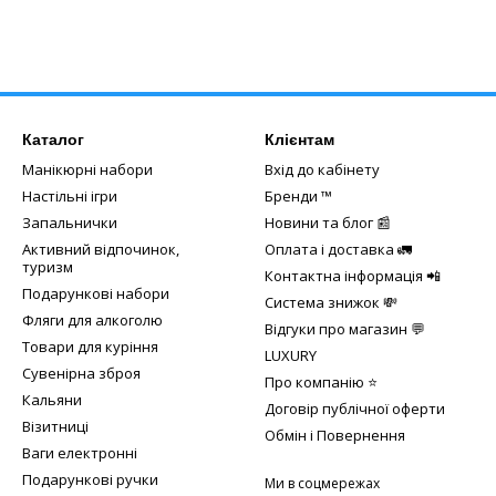
Каталог
Клієнтам
Манікюрні набори
Вхід до кабінету
Настільні ігри
Бренди ™️
Запальнички
Новини та блог 📰
Активний відпочинок,
Оплата і доставка 🚛
туризм
Контактна інформація 📲
Подарункові набори
Система знижок 💸
Фляги для алкоголю
Відгуки про магазин 💬
Товари для куріння
LUXURY
Сувенірна зброя
Про компанію ⭐
Кальяни
Договір публічної оферти
Візитниці
Обмін і Повернення
Ваги електронні
Подарункові ручки
Ми в соцмережах