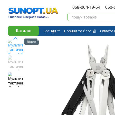
Перейти до основного контенту
068-064-19-64
050-
Бренди ™️
Новини та блог 📰
Оплата і
Каталог
Про компанію ⭐
Договір публічної 
Відео