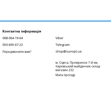
Контактна інформація
068-064-19-64
Viber
050-693-67-23
Telegram
shop@sunopt.ua
Передзвонити вам?
м. Одеса, Промринок 7-й км,
Харківський майданчик склад-
магазин 232
Мапа проїзду