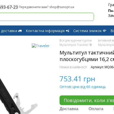
Гра
693-67-23
shop@sunopt.ua
Передзвонити вам?
Пн
Зам
 доставка 🚛
Контактна інформація 📲
Система знижок 💸
В
оферти
Обмін і Повернення
Все для куріння гуртом
Активний в
Мультитули Traveler 🛠️
Мультитули 
Мультитул тактичний T
плоскогубцями 16,2 
Немає в наявності
Артикул: MQ06
753.41 грн
Оптові ціни від 60 одиниць
Повідомити, коли з'я
Доставка
Оплата