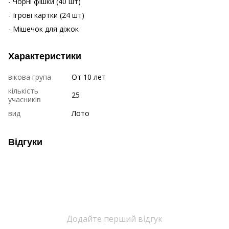
- Чорні фішки (40 шт)
- Ігрові картки (24 шт)
- Мішечок для діжок
Характеристики
вікова група
От 10 лет
кількість
25
учасників
вид
Лото
Відгуки
Додайте перший відгук