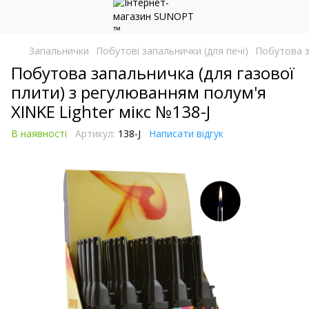
Запальнички
Побутові запальнички (для печі)
Побутова з
Побутова запальничка (для газової
плити) з регулюванням полум'я
XINKE Lighter мікс №138-J
В наявності
Артикул:
138-J
Написати відгук