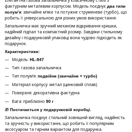
Елегантна газова запальничка у класичному стилі з
фактурним металевим корпусом. Модель поєднує
два типи
: звичайне м’яке та потужне струменеве (турбо), що
полум’я
робить її універсальною для різних умов використання.
Запальничка має зручний механізм відкривання кришки,
надійний підпал та компактний розмір. Завдяки стильному
дизайну і подарунковій упаковці вона чудово підходить як
подарунок.
Характеристики:
Модель:
HL-847
Тип: газова запальничка
Тип полум’я:
подвійне (звичайне + турбо)
Матеріал корпусу: метал (цинковий сплав)
Поверхня: декоративна фактурна
Вага: приблизно
90 г
🎁
Постачається у подарунковій коробці.
Запальничка поєднує стильний зовнішній вигляд, надійність
та зручність у використанні, що робить її популярним
аксесуаром та гарним варіантом для подарунка.