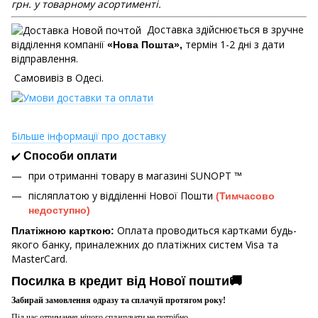
грн. у товарному асортименті.
Доставка здійснюється в зручне
відділення компанії
термін 1-2 дні з дати
«Нова Пошта»,
відправлення.
Самовивіз в Одесі.
Більше інформації про доставку
✔️
Способи оплати
при отриманні товару в магазині
SUNOPT ™
післяплатою у відділенні Нової Пошти
(Тимчасово
недоступно)
Оплата проводиться картками будь-
Платіжною карткою:
якого банку, приналежних до платіжних систем Visa та
MasterCard.
Посилка в кредит від Нової пошти🚚
Забирай замовлення одразу та сплачуй протягом року!
Під час отримання нічого сплачувати не потрібно.