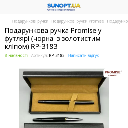
Подарункові ручки
Подарункові ручки Promise
Подарунков
Подарункова ручка Promise у
футлярі (чорна із золотистим
кліпом) RP-3183
В наявності
Артикул:
RP-3183
Написати відгук