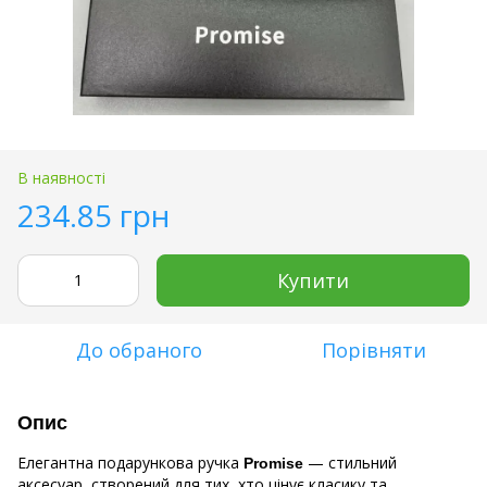
В наявності
234.85 грн
Купити
До обраного
Порівняти
Опис
Елегантна подарункова ручка
— стильний
Promise
аксесуар, створений для тих, хто цінує класику та