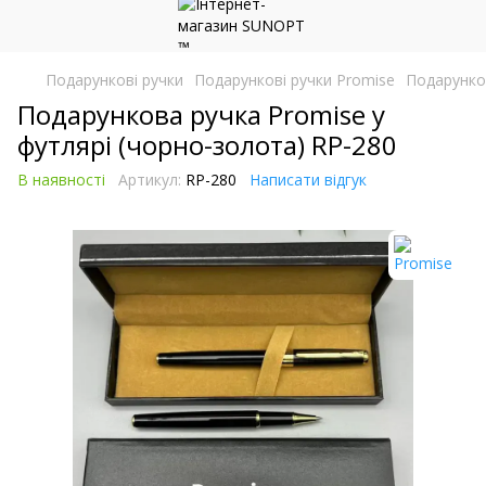
Подарункові ручки
Подарункові ручки Promise
Подарунков
Подарункова ручка Promise у
футлярі (чорно-золота) RP-280
В наявності
Артикул:
RP-280
Написати відгук