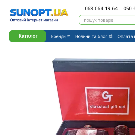
Перейти до основного контенту
068-064-19-64
050-
Бренди ™️
Новини та блог 📰
Оплата і
Каталог
Про компанію ⭐
Договір публічної 