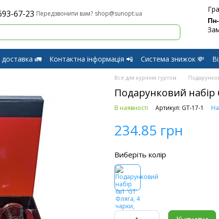
Гра
693-67-23
shop@sunopt.ua
Передзвонити вам?
Пн
Зам
 доставка 🚛
Контактна інформація 📲
Система знижок 💸
В
оферти
Обмін і Повернення
Все для куріння гуртом
Подарунков
Подарунковий набір 6в
В наявності
Артикул: GT-17-1
На
234.85 грн
Виберіть колір