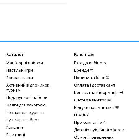
Каталог
Клієнтам
Манікюрні набори
Вхід до кабінету
Настільні ігри
Бренди ™️
Запальнички
Новини та блог 📰
Активний відпочинок,
Оплата і доставка 🚛
туризм
Контактна інформація 📲
Подарункові набори
Система знижок 💸
Фляги для алкоголю
Відгуки про магазин 💬
Товари для куріння
LUXURY
Сувенірна зброя
Про компанію ⭐
Кальяни
Договір публічної оферти
Візитниці
Обмін і Повернення