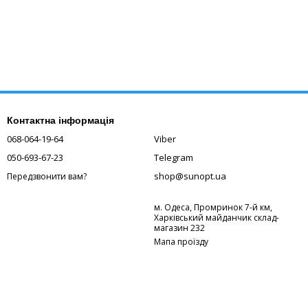
Контактна інформація
068-064-19-64
Viber
050-693-67-23
Telegram
shop@sunopt.ua
Передзвонити вам?
м. Одеса, Промринок 7-й км,
Харківський майданчик склад-
магазин 232
Мапа проїзду