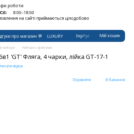
фік роботи:
8:00–18:00
-Сб:
овлення на сайті приймаються цілодобово
Мій кошик
Укр
Рус
ідгуки про магазин 💬
LUXURY
і набори
Набори з флягами
1 'GT' Фляга, 4 чарки, лійка GT-17-1
писати відгук
Порівняти
В бажання