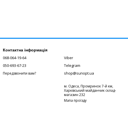
Контактна інформація
068-064-19-64
Viber
050-693-67-23
Telegram
shop@sunopt.ua
Передзвонити вам?
м. Одеса, Промринок 7-й км,
Харківський майданчик склад-
магазин 232
Мапа проїзду