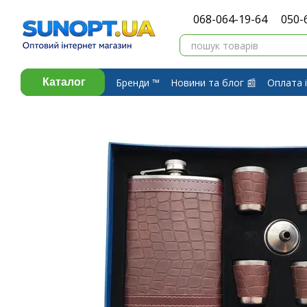
Перейти до основного контенту
068-064-19-64
050-
Бренди ™️
Новини та блог 📰
Оплата і
Каталог
Про компанію ⭐
Договір публічної 