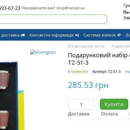
Гра
693-67-23
shop@sunopt.ua
Передзвонити вам?
Пн
Зам
 доставка 🚛
Контактна інформація 📲
Система знижок 💸
В
оферти
Обмін і Повернення
Все для куріння гуртом
Подарунков
Подарунковий набір фл
TZ-51-3
В наявності
Артикул: TZ-51-3
На
285.53 грн
Купити
Доставка
Оплата