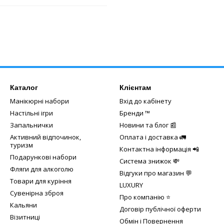
Каталог
Клієнтам
Манікюрні набори
Вхід до кабінету
Настільні ігри
Бренди ™️
Запальнички
Новини та блог 📰
Активний відпочинок,
Оплата і доставка 🚛
туризм
Контактна інформація 📲
Подарункові набори
Система знижок 💸
Фляги для алкоголю
Відгуки про магазин 💬
Товари для куріння
LUXURY
Сувенірна зброя
Про компанію ⭐
Кальяни
Договір публічної оферти
Візитниці
Обмін і Повернення