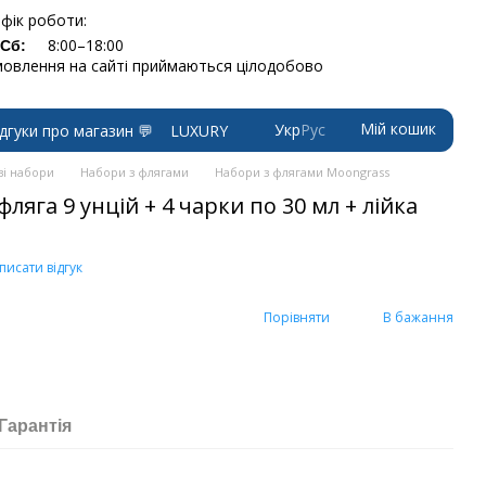
фік роботи:
8:00–18:00
-Сб:
овлення на сайті приймаються цілодобово
Мій кошик
Укр
Рус
ідгуки про магазин 💬
LUXURY
і набори
Набори з флягами
Набори з флягами Moongrass
яга 9 унцій + 4 чарки по 30 мл + лійка
писати відгук
Порівняти
В бажання
Гарантія