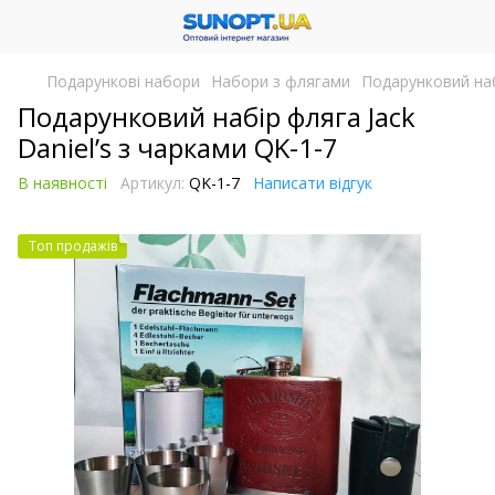
Подарункові набори
Набори з флягами
Подарунковий набі
Подарунковий набір фляга Jack
Daniel’s з чарками QK-1-7
В наявності
Артикул:
QK-1-7
Написати відгук
Топ продажів