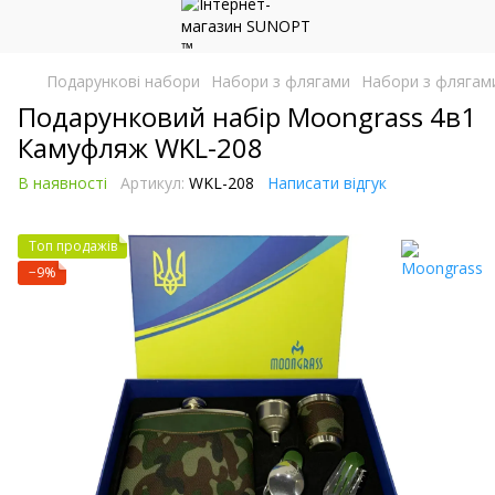
Подарункові набори
Набори з флягами
Набори з флягам
Подарунковий набір Moongrass 4в1
Камуфляж WKL-208
В наявності
Артикул:
WKL-208
Написати відгук
Топ продажів
−9%