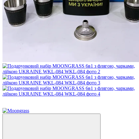
Топ продажів
−13%