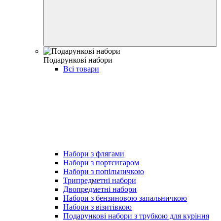
Подарункові набори
Всі товари
Набори з флягами
Набори з портсигаром
Набори з попільничкою
Трипредметні набори
Двопредметні набори
Набори з бензиновою запальничкою
Набори з візитівкою
Подарункові набори з трубкою для куріння