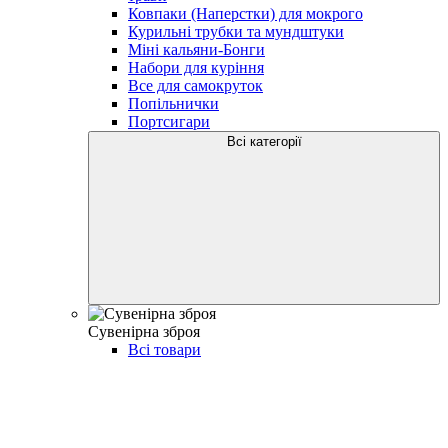
Ковпаки (Наперстки) для мокрого
Курильні трубки та мундштуки
Міні кальяни-Бонги
Набори для куріння
Все для самокруток
Попільнички
Портсигари
Всі категорії
Сувенірна зброя
Всі товари