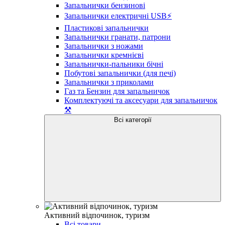
Запальнички бензинові
Запальнички електричні USB⚡️
Пластикові запальнички
Запальнички гранати, патрони
Запальнички з ножами
Запальнички кремнієві
Запальнички-пальники бічні
Побутові запальнички (для печі)
Запальнички з приколами
Газ та Бензин для запальничок
Комплектуючі та аксесуари для запальничок
⚒️
Всі категорії
Активний відпочинок, туризм
Всі товари