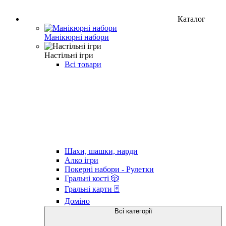
Каталог
Манікюрні набори
Настільні ігри
Всі товари
Шахи, шашки, нарди
Алко ігри
Покерні набори - Рулетки
Гральні кості 🎲
Гральні карти 🃏
Доміно
Всі категорії