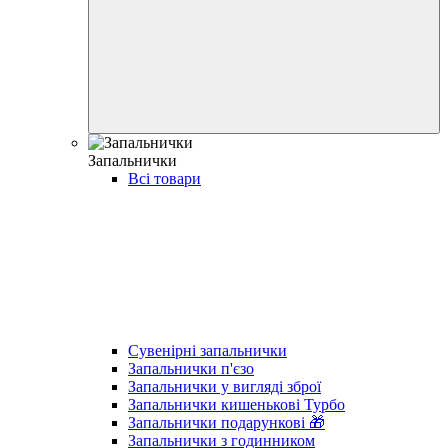
Запальнички
Всі товари
Сувенірні запальнички
Запальнички п'єзо
Запальнички у вигляді зброї
Запальнички кишенькові Турбо
Запальнички подарункові 🎁
Запальнички з годинником