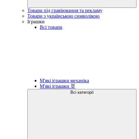
Товари під гравіювання та рекламу
Товари з українською символікою
Іграшки
Всі товари
М'які іграшки механіка
М'які іграшки 🐰
Всі категорії