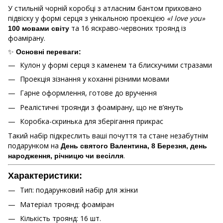
У стильній чорній коробці з атласним бантом приховано
підвіску у формі серця з унікальною проекцією
«I love you»
та 16 яскраво-червоних троянд із
100 мовами світу
фоамірану.
✨
Основні переваги:
Кулон у формі серця з каменем та блискучими стразами
Проекція зізнання у коханні різними мовами
Гарне оформлення, готове до вручення
Реалістичні троянди з фоамірану, що не в’януть
Коробка-скринька для зберігання прикрас
Такий набір підкреслить ваші почуття та стане незабутнім
подарунком на
День святого Валентина, 8 Березня, день
.
народження, річницю чи весілля
Характеристики:
Тип: подарунковий набір для жінки
Матеріал троянд: фоаміран
Кількість троянд: 16 шт.