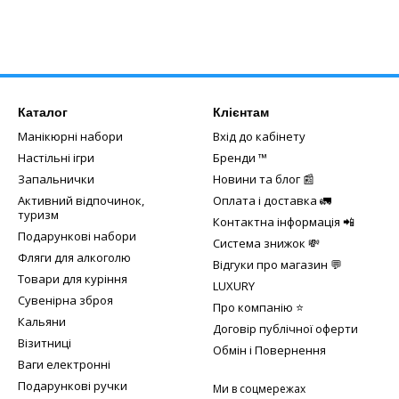
Каталог
Клієнтам
Манікюрні набори
Вхід до кабінету
Настільні ігри
Бренди ™️
Запальнички
Новини та блог 📰
Активний відпочинок,
Оплата і доставка 🚛
туризм
Контактна інформація 📲
Подарункові набори
Система знижок 💸
Фляги для алкоголю
Відгуки про магазин 💬
Товари для куріння
LUXURY
Сувенірна зброя
Про компанію ⭐
Кальяни
Договір публічної оферти
Візитниці
Обмін і Повернення
Ваги електронні
Подарункові ручки
Ми в соцмережах