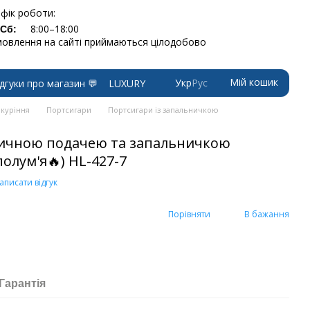
фік роботи:
8:00–18:00
-Сб:
овлення на сайті приймаються цілодобово
Мій кошик
Укр
Рус
ідгуки про магазин 💬
LUXURY
 куріння
Портсигари
Портсигари із запальничкою
тичною подачею та запальничкою
олум'я🔥) HL-427-7
аписати відгук
Порівняти
В бажання
Гарантія