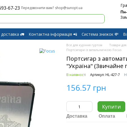
Гра
693-67-23
shop@sunopt.ua
Передзвонити вам?
Пн
Зам
 доставка 🚛
Контактна інформація 📲
Система знижок 💸
В
оферти
Обмін і Повернення
Все для куріння гуртом
Товари для
Портсигари із запальничкою Focus
Портсигар з автома
"Україна" (Звичайне п
В наявності
Артикул: HL-427-7
Н
156.57 грн
Купити
Доставка
Оплата