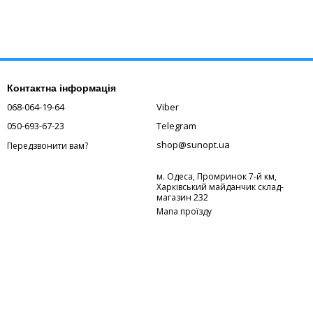
Контактна інформація
068-064-19-64
Viber
050-693-67-23
Telegram
shop@sunopt.ua
Передзвонити вам?
м. Одеса, Промринок 7-й км,
Харківський майданчик склад-
магазин 232
Мапа проїзду