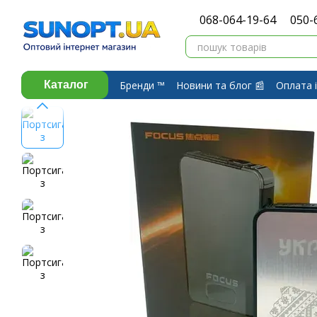
Перейти до основного контенту
068-064-19-64
050-
Бренди ™️
Новини та блог 📰
Оплата і
Каталог
Про компанію ⭐
Договір публічної 