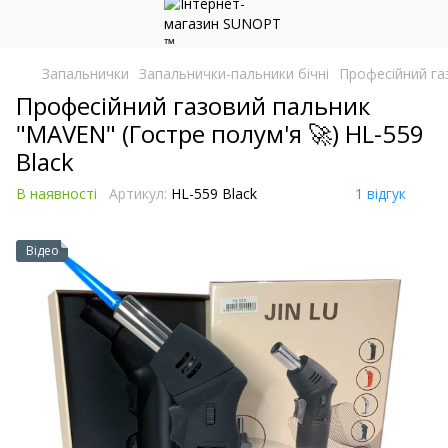
Запальнички
Запальнички-пальники бічні
Професійний га
Професійний газовий пальник
"MAVEN" (Гостре полум'я 🚀) HL-559
Black
В наявності
Артикул:
HL-559 Black
1 відгук
Відео