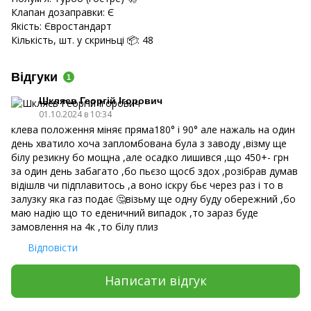
Клапан дозаправки: Є
Якість: Євростандарт
Кількість, шт. у скриньці 📦: 48
Відгуки
1
Шкляєв Георгій Ігорович
01.10.2024 в 10:34
клева положення міняє пряма180° і 90° але нажаль на один
день хватило хоча запломбована була з заводу ,візму ще
білу резикну бо мощна ,але осадко лишився ,що 450+- грн
за один день забагато ,бо пьєзо щосб здох ,розібрав думав
відішлв чи підплавитось ,а воно іскру бьє через раз і то в
залузку яка газ подає 🤔візьму ще одну буду обережний ,бо
маю надію що то еденичний випадок ,то зараз буде
замовлення на 4к ,то білу плиз
Відповісти
Написати відгук