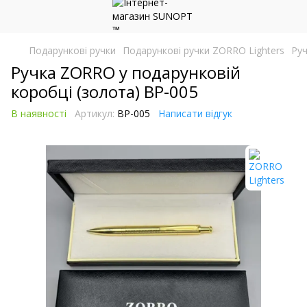
Подарункові ручки
Подарункові ручки ZORRO Lighters
Руч
Ручка ZORRO у подарунковій
коробці (золота) BP-005
В наявності
Артикул:
BP-005
Написати відгук