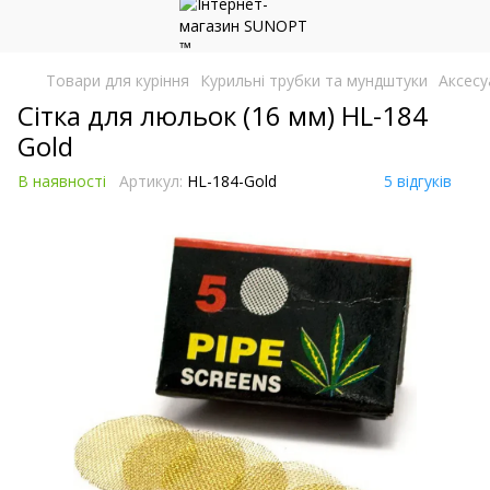
Товари для куріння
Курильні трубки та мундштуки
Аксесу
Сітка для люльок (16 мм) HL-184
Gold
В наявності
Артикул:
HL-184-Gold
5 відгуків