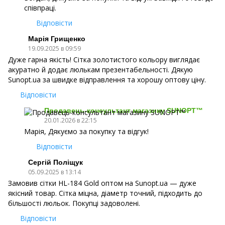
співпраці.
Відповісти
Марія Грищенко
19.09.2025 в 09:59
Дуже гарна якість! Сітка золотистого кольору виглядає
акуратно й додає люлькам презентабельності. Дякую
Sunopt.ua за швидке відправлення та хорошу оптову ціну.
Відповісти
Продавець-консультант магазину SUNOPT™
20.01.2026 в 22:15
Марія, Дякуємо за покупку та відгук!
Відповісти
Сергій Поліщук
05.09.2025 в 13:14
Замовив сітки HL-184 Gold оптом на Sunopt.ua — дуже
якісний товар. Сітка міцна, діаметр точний, підходить до
більшості люльок. Покупці задоволені.
Відповісти