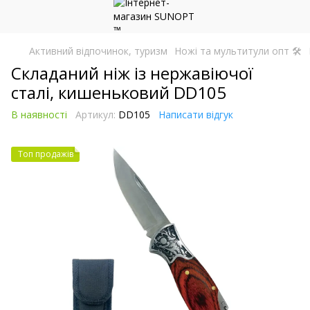
Активний відпочинок, туризм
Ножі та мультитули опт 🛠
Складаний ніж із нержавіючої
сталі, кишеньковий DD105
В наявності
Артикул:
DD105
Написати відгук
Топ продажів