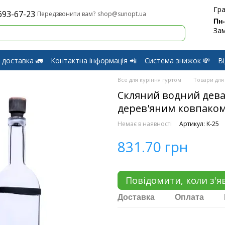
Гра
693-67-23
shop@sunopt.ua
Передзвонити вам?
Пн
Зам
 доставка 🚛
Контактна інформація 📲
Система знижок 💸
В
оферти
Обмін і Повернення
Все для куріння гуртом
Товари для
Скляний водний девай
дерев'яним ковпаком
Немає в наявності
Артикул: K-25
831.70 грн
Повідомити, коли з'я
Доставка
Оплата