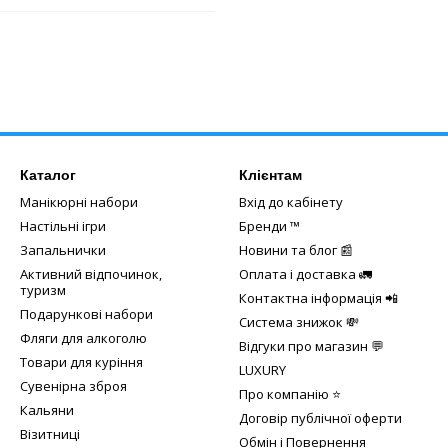
Каталог
Клієнтам
Манікюрні набори
Вхід до кабінету
Настільні ігри
Бренди ™️
Запальнички
Новини та блог 📰
Активний відпочинок,
Оплата і доставка 🚛
туризм
Контактна інформація 📲
Подарункові набори
Система знижок 💸
Фляги для алкоголю
Відгуки про магазин 💬
Товари для куріння
LUXURY
Сувенірна зброя
Про компанію ⭐
Кальяни
Договір публічної оферти
Візитниці
Обмін і Повернення