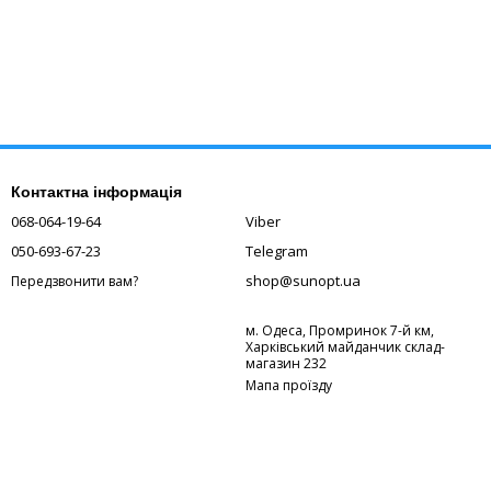
Контактна інформація
068-064-19-64
Viber
050-693-67-23
Telegram
shop@sunopt.ua
Передзвонити вам?
м. Одеса, Промринок 7-й км,
Харківський майданчик склад-
магазин 232
Мапа проїзду