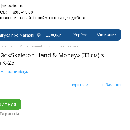
фік роботи:
8:00–18:00
-Сб:
овлення на сайті приймаються цілодобово
Мій кошик
Укр
Рус
ідгуки про магазин 💬
LUXURY
 куріння
Міні кальяни-Бонги
Бонги скляні
с «Skeleton Hand & Money» (33 см) з
 K-25
Написати відгук
Порівняти
В бажання
виться
Гарантія