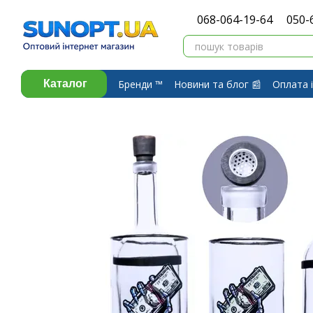
Перейти до основного контенту
068-064-19-64
050-
Бренди ™️
Новини та блог 📰
Оплата і
Каталог
Про компанію ⭐
Договір публічної 