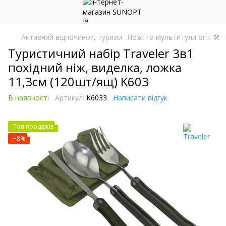
Активний відпочинок, туризм
Ножі та мультитули опт 🛠
Туристичний набір Traveler 3в1
похідний ніж, виделка, ложка
11,3см (120шт/ящ) K603
В наявності
Артикул:
K6033
Написати відгук
Топ продажів
−8%