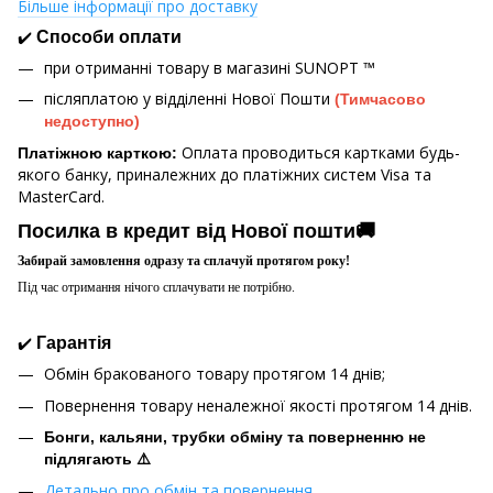
Більше інформації про доставку
✔️
Способи оплати
при отриманні товару в магазині
SUNOPT ™
післяплатою у відділенні Нової Пошти
(Тимчасово
недоступно)
Оплата проводиться картками будь-
Платіжною карткою:
якого банку, приналежних до платіжних систем Visa та
MasterCard.
Посилка в кредит від Нової пошти🚚
Забирай замовлення одразу та сплачуй протягом року!
Під час отримання нічого сплачувати не потрібно.
✔️
Гарантія
Обмін бракованого товару протягом 14 днів;
Повернення товару неналежної якості протягом 14 днів.
Бонги, кальяни, трубки обміну та поверненню не
підлягають ⚠️
Детально про обмін та повернення