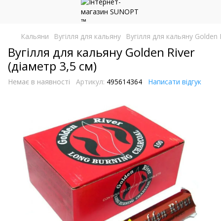
Кальяни
Вугілля для кальяну
Вугілля для кальяну Golden R
Вугілля для кальяну Golden River
(діаметр 3,5 см)
Немає в наявності
Артикул:
495614364
Написати відгук