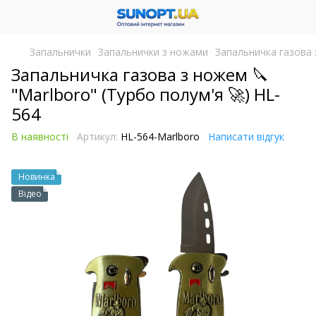
Запальнички
Запальнички з ножами
Запальничка газова 
Запальничка газова з ножем 🔪
"Marlboro" (Турбо полум'я 🚀) HL-
564
В наявності
Артикул:
HL-564-Marlboro
Написати відгук
Новинка
Відео