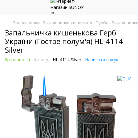
Запальнички
Запальнички кишенькові Турбо
Запальнички
Запальничка кишенькова Герб
України (Гостре полум'я) HL-4114
Silver
В наявності
Артикул:
HL-4114 Silver
Написати відгук