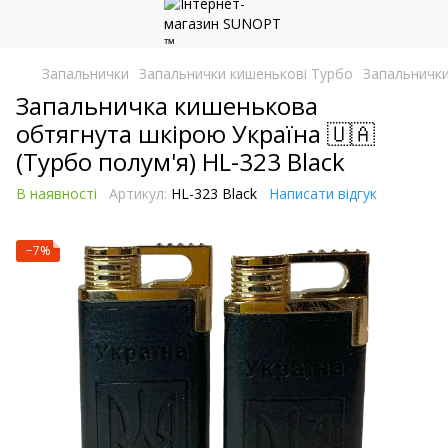
Запальнички
Запальнички кишенькові Турбо
Запальнички
Запальничка кишенькова
обтягнута шкірою Україна 🇺🇦
(Турбо полум'я) HL-323 Black
В наявності
Артикул:
HL-323 Black
Написати відгук
−7%