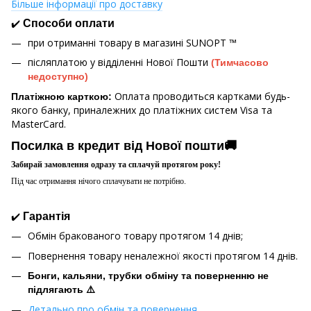
Більше інформації про доставку
✔️
Способи оплати
при отриманні товару в магазині
SUNOPT ™
післяплатою у відділенні Нової Пошти
(Тимчасово
недоступно)
Оплата проводиться картками будь-
Платіжною карткою:
якого банку, приналежних до платіжних систем Visa та
MasterCard.
Посилка в кредит від Нової пошти🚚
Забирай замовлення одразу та сплачуй протягом року!
Під час отримання нічого сплачувати не потрібно.
✔️
Гарантія
Обмін бракованого товару протягом 14 днів;
Повернення товару неналежної якості протягом 14 днів.
Бонги, кальяни, трубки обміну та поверненню не
підлягають ⚠️
Детально про обмін та повернення