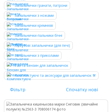
Запальнички гранати, патрони
Запальнички з ножами
Запальнички кремнієві
Запальнички-пальники бічні
Побутові запальнички (для печі)
Запальнички з приколами
Газ та Бензин для запальничок
Комплектуючі та аксесуари для запальничок ⚒️
Фільтр
Спочатку нові