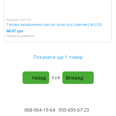
Артикул: №2125
Газова запальничка злиток золота (стовпчик) №2125
66.07 грн
Немає в наявності
Показати ще 1 товар
Назад
Вперед
5
з 6
068-064-19-64
050-693-67-23