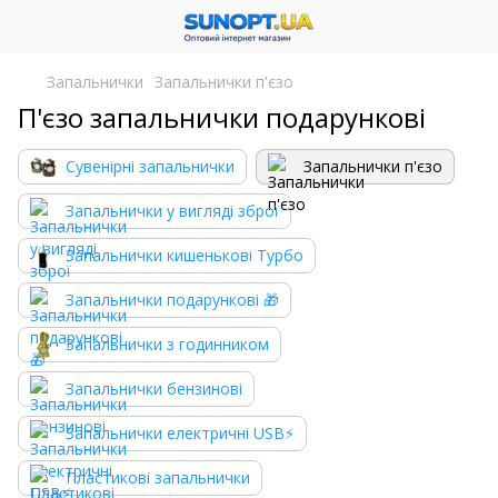
Запальнички
Запальнички п'єзо
П'єзо запальнички подарункові
Сувенірні запальнички
Запальнички п'єзо
Запальнички у вигляді зброї
Запальнички кишенькові Турбо
Запальнички подарункові 🎁
Запальнички з годинником
Запальнички бензинові
Запальнички електричні USB⚡️
Пластикові запальнички