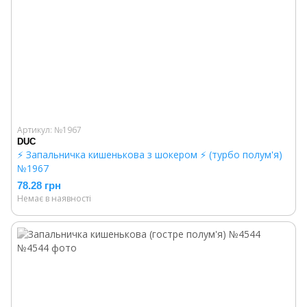
Артикул: №1967
DUC
⚡️ Запальничка кишенькова з шокером ⚡️ (турбо полум'я)
№1967
78.28 грн
Немає в наявності