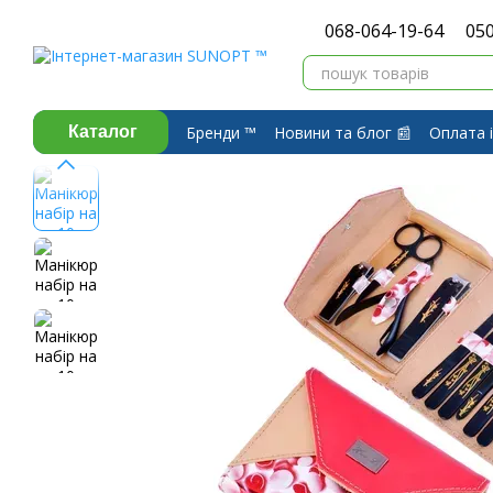
Перейти до основного контенту
068-064-19-64
050
Бренди ™️
Новини та блог 📰
Оплата і
Каталог
Про компанію ⭐
Договір публічної 