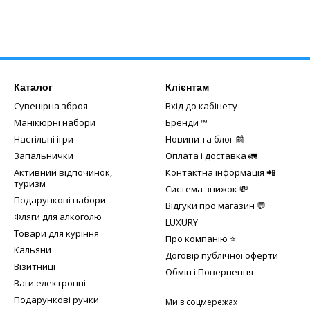
Каталог
Клієнтам
Сувенірна зброя
Вхід до кабінету
Манікюрні набори
Бренди ™️
Настільні ігри
Новини та блог 📰
Запальнички
Оплата і доставка 🚛
Активний відпочинок,
Контактна інформація 📲
туризм
Система знижок 💸
Подарункові набори
Відгуки про магазин 💬
Фляги для алкоголю
LUXURY
Товари для куріння
Про компанію ⭐
Кальяни
Договір публічної оферти
Візитниці
Обмін і Повернення
Ваги електронні
Подарункові ручки
Ми в соцмережах