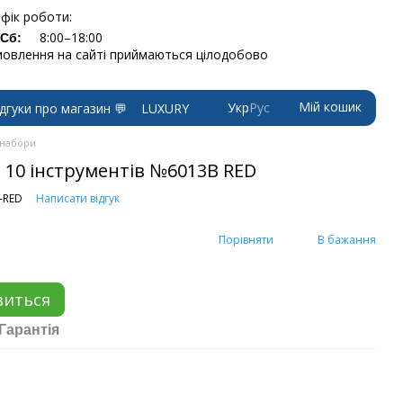
фік роботи:
8:00–18:00
-Сб:
овлення на сайті приймаються цілодобово
Мій кошик
Укр
Рус
ідгуки про магазин 💬
LUXURY
 набори
 10 інструментів №6013B RED
-RED
Написати відгук
Порівняти
В бажання
виться
Гарантія