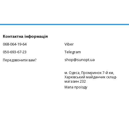
Контактна інформація
068-064-19-64
Viber
050-693-67-23
Telegram
shop@sunopt.ua
Передзвонити вам?
м. Одеса, Промринок 7-й км,
Харківський майданчик склад-
магазин 232
Мапа проїзду