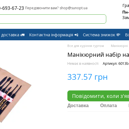
Гра
-693-67-23
shop@sunopt.ua
Передзвонити вам?
Пн
Зам
 доставка 🚛
Контактна інформація 📲
Система знижок 💸
В
оферти
Обмін і Повернення
Все для куріння гуртом
Манікюрні
Манікюрний набір на
Немає в наявності
Артикул: 6013b
337.57 грн
Повідомити, коли з'я
Доставка
Оплата