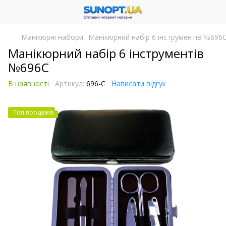
Манікюрні набори
Манікюрний набір 6 інструментів №696
Манікюрний набір 6 інструментів
№696С
В наявності
Артикул:
696-С
Написати відгук
Топ продажів