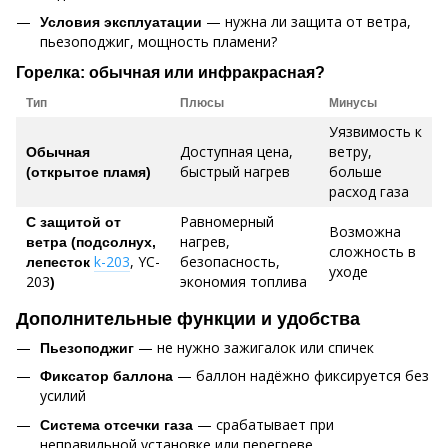
— нужна ли защита от ветра,
Условия эксплуатации
пьезоподжиг, мощность пламени?
Горелка: обычная или инфракрасная?
Тип
Плюсы
Минусы
Уязвимость к
Доступная цена,
ветру,
Обычная
быстрый нагрев
больше
(открытое пламя)
расход газа
Равномерный
С защитой от
Возможна
нагрев,
ветра (подсолнух,
сложность в
k-203
, YC-
безопасность,
лепесток
уходе
203
экономия топлива
)
Дополнительные функции и удобства
— не нужно зажигалок или спичек
Пьезоподжиг
— баллон надёжно фиксируется без
Фиксатор баллона
усилий
— срабатывает при
Система отсечки газа
неправильной установке или перегреве