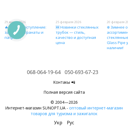
29 марта 2026
25 февраля 2026
20 февраля 2
🔥 Новое поступление:
🆕 Новинки стеклянных
❄️ Зимнее 
зажигалки-гранаты и
трубок — стиль,
ассортиме
патроны
качество и доступная
стеклянные
цена
Glass Pipe 
наличии!
068-064-19-64
050-693-67-23
Контакы 📲
Полная версия сайта
© 2004—2026
Интернет-магазин SUNOPT.UA -
оптовый интернет-магазин
товаров для туризма и зажигалок
Укр
Рус