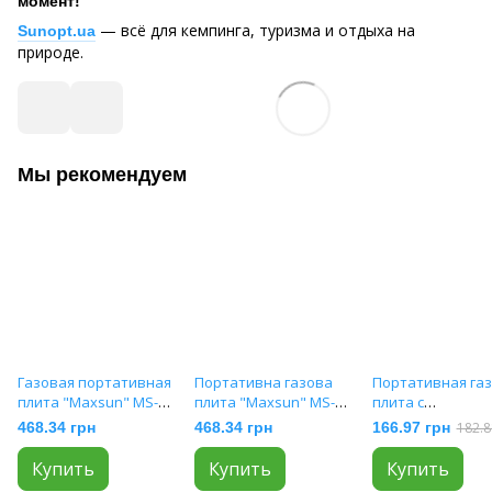
момент!
— всё для кемпинга, туризма и отдыха на
Sunopt.ua
природе.
Мы рекомендуем
Газовая портативная
Портативна газова
Портативная га
плита "Maxsun" MS-
плита "Maxsun" MS-
плита с
2500LPG (Оригинал,
2500LPG (Оригінал,
пьезоподжигом
468.34 грн
468.34 грн
166.97 грн
182.8
Корея) BRASS
Корея) Black
Подсолнух k-203 
203)
Купить
Купить
Купить