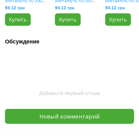
(Металл) HL-YD-300
(Металл) HL-YD-300
(Металл) HL-YD-3
Silver
Blue
Gold
94.12 грн
94.12 грн
94.12 грн
Купить
Купить
Купить
Обсуждение
Добавьте первый отзыв
Новый комментарий