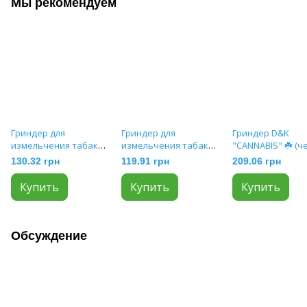
Мы рекомендуем
Гриндер для
Гриндер для
Гриндер D&K
измельчения табака
измельчения табака
"CANNABIS" ☘️ (
HL-090-3A-2
HL-235
секции), 5,0см*4,
130.32 грн
119.91 грн
209.06 грн
DK-5031-BC4
Купить
Купить
Купить
Обсуждение