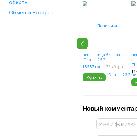
оферты
Обмен и Возврат
Пепельница бездымная
Пе
Юла HL-26-2
юл
ZH
156.57 грн
172.40 грн
11
Купить
Новый коммента