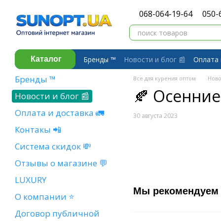
Перейти к основному контенту
068-064-19-64
050-
Бренды ™️
Новости и блог 📰
Оплата 
Каталог
Договор публичной оферты
Обмен 
Бренды ™️
Все для курения оптом
Ново
🍂 Осенни
Новости и блог 📰
Оплата и доставка 🚛
30 августа 2023
Контакы 📲
Система скидок 💸
Отзывы о магазине 💬
LUXURY
Мы рекомендуем
О компании ⭐
Договор публичной