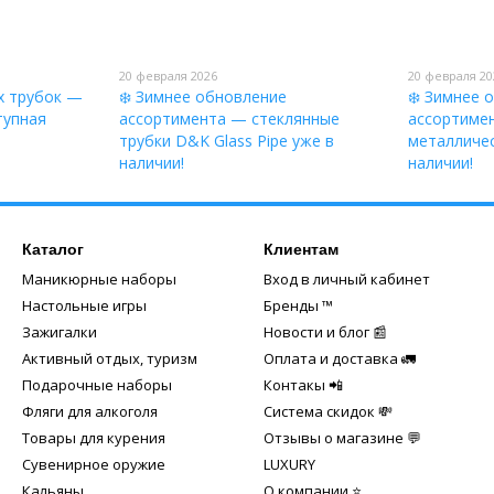
20 февраля 2026
20 февраля 20
х трубок —
❄️ Зимнее обновление
❄️ Зимнее 
тупная
ассортимента — стеклянные
ассортиме
трубки D&K Glass Pipe уже в
металличес
наличии!
наличии!
Каталог
Клиентам
Маникюрные наборы
Вход в личный кабинет
Настольные игры
Бренды ™️
Зажигалки
Новости и блог 📰
Активный отдых, туризм
Оплата и доставка 🚛
Подарочные наборы
Контакы 📲
Фляги для алкоголя
Система скидок 💸
Товары для курения
Отзывы о магазине 💬
Сувенирное оружие
LUXURY
Кальяны
О компании ⭐