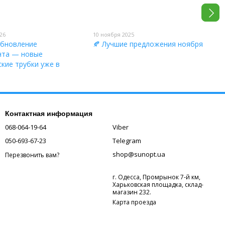
26
10 ноября 2025
обновление
🍂 Лучшие предложения ноября
нта — новые
кие трубки уже в
Контактная информация
068-064-19-64
Viber
050-693-67-23
Telegram
shop@sunopt.ua
Перезвонить вам?
г. Одесса, Промрынок 7-й км,
Харьковская площадка, склад-
магазин 232.
Карта проезда