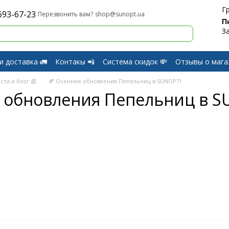
Г
693-67-23
shop@sunopt.ua
Перезвонить вам?
П
З
и доставка 🚛
Контакы 📲
Система скидок 💸
Отзывы о мага
и Возврат
сти и блог 📰
🍂 Осенние обновления Пепельниц в SUNOPT!
е обновления Пепельниц в S