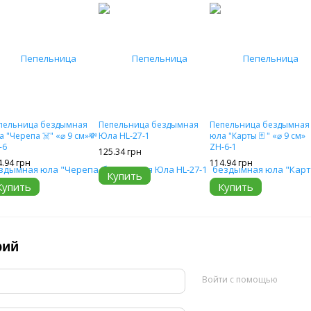
пельница бездымная
Пепельница бездымная
Пепельница бездымная
а "Черепа ☠️" «⌀ 9 см»💸
Юла HL-27-1
юла "Карты 🃏 " «⌀ 9 см»
-6
ZH-6-1
125.34 грн
4.94 грн
114.94 грн
Купить
Купить
Купить
рий
Войти с помощью