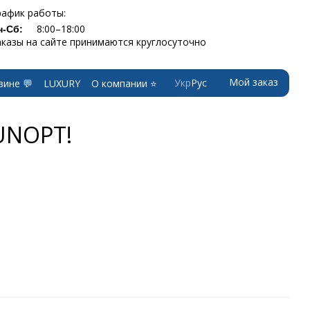
рафик работы:
8:00–18:00
н-Сб:
аказы на сайте принимаются круглосуточно
Мой заказ
Укр
Рус
зине 💬
LUXURY
О компании ⭐
UNOPT!