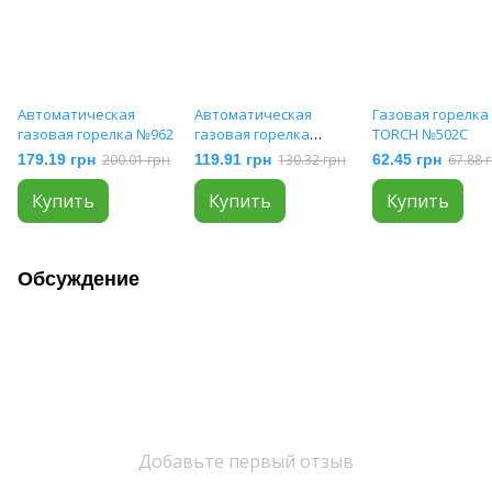
Автоматическая
Автоматическая
Газовая горелка
газовая горелка №962
газовая горелка
TORCH №502C
Spase Atom №60-M
179.19 грн
200.01 грн
119.91 грн
130.32 грн
62.45 грн
67.88 
Купить
Купить
Купить
Обсуждение
Добавьте первый отзыв