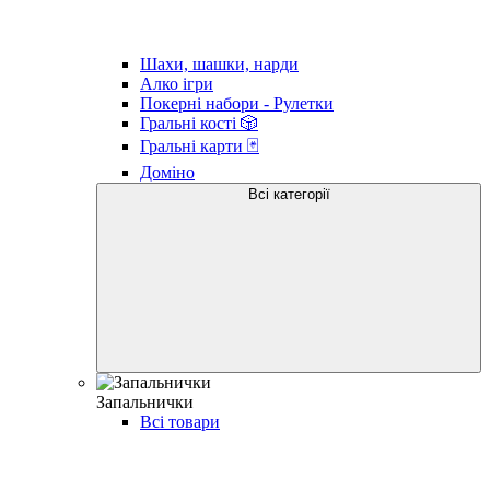
Шахи, шашки, нарди
Алко ігри
Покерні набори - Рулетки
Гральні кості 🎲
Гральні карти 🃏
Доміно
Всі категорії
Запальнички
Всі товари