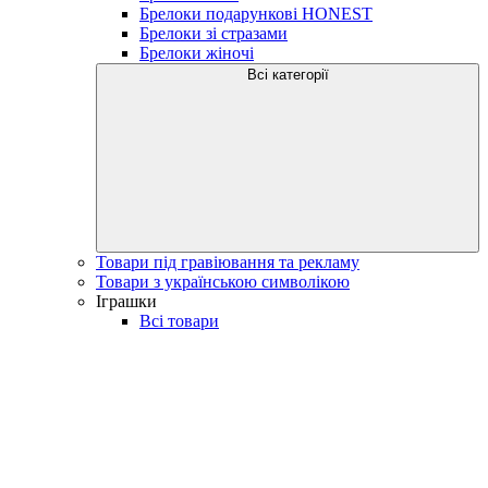
Брелоки подарункові HONEST
Брелоки зі стразами
Брелоки жіночі
Всі категорії
Товари під гравіювання та рекламу
Товари з українською символікою
Іграшки
Всі товари