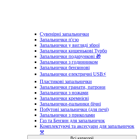
Сувенірні запальнички
Запальнички п'єзо
Запальнички у вигляді зброї
Запальнички кишенькові Турбо
Запальнички подарункові 🎁
Запальнички з годинником
Запальнички бензинові
Запальнички електричні USB⚡️
Пластикові запальнички
Запальнички гранати, патрони
Запальнички з ножами
Запальнички кремнієві
Запальнички-пальники бічні
Побутові запальнички (для печі)
Запальнички з приколами
Газ та Бензин для запальничок
Комплектуючі та аксесуари для запальничок
⚒️
Всі категорії