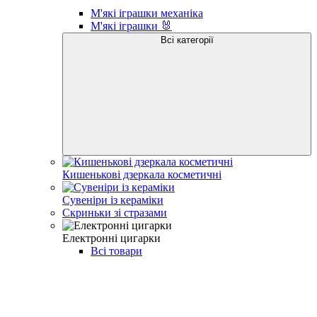
М'які іграшки механіка
М'які іграшки 🐰
Всі категорії
Кишенькові дзеркала косметичні
Сувеніри із кераміки
Скриньки зі стразами
Електронні цигарки
Всі товари