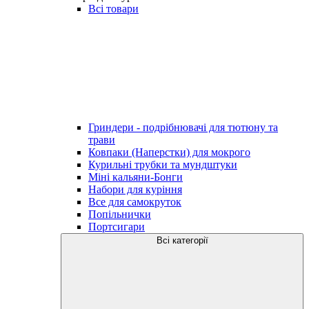
Всі товари
Гриндери - подрібнювачі для тютюну та
трави
Ковпаки (Наперстки) для мокрого
Курильні трубки та мундштуки
Міні кальяни-Бонги
Набори для куріння
Все для самокруток
Попільнички
Портсигари
Всі категорії