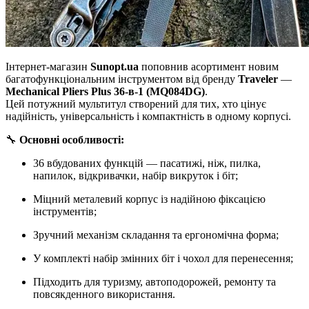
Інтернет-магазин
Sunopt.ua
поповнив асортимент новим
багатофункціональним інструментом від бренду
Traveler
—
Mechanical Pliers Plus 36-в-1 (MQ084DG)
.
Цей потужний мультитул створений для тих, хто цінує
надійність, універсальність і компактність в одному корпусі.
🔧
Основні особливості:
36 вбудованих функцій — пасатижі, ніж, пилка,
напилок, відкривачки, набір викруток і біт;
Міцний металевий корпус із надійною фіксацією
інструментів;
Зручний механізм складання та ергономічна форма;
У комплекті набір змінних біт і чохол для перенесення;
Підходить для туризму, автоподорожей, ремонту та
повсякденного використання.