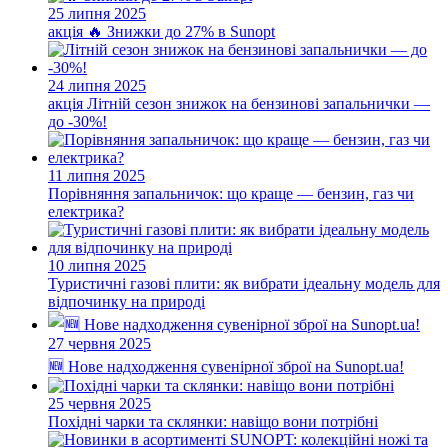
25 липня 2025
акція
🔥 Знижки до 27% в Sunopt
24 липня 2025
акція
Літній сезон знижок на бензинові запальнички —
до -30%!
11 липня 2025
Порівняння запальничок: що краще — бензин, газ чи
електрика?
10 липня 2025
Туристичні газові плити: як вибрати ідеальну модель для
відпочинку на природі
27 червня 2025
🆕 Нове надходження сувенірної зброї на Sunopt.ua!
25 червня 2025
Похідні чарки та склянки: навіщо вони потрібні