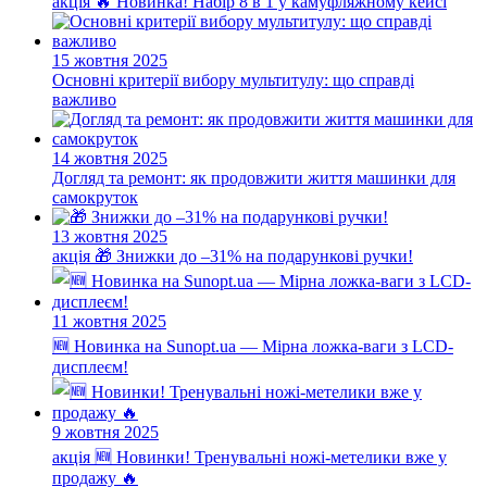
акція
🔥 Новинка! Набір 8 в 1 у камуфляжному кейсі
15 жовтня 2025
Основні критерії вибору мультитулу: що справді
важливо
14 жовтня 2025
Догляд та ремонт: як продовжити життя машинки для
самокруток
13 жовтня 2025
акція
🎁 Знижки до –31% на подарункові ручки!
11 жовтня 2025
🆕 Новинка на Sunopt.ua — Мірна ложка-ваги з LCD-
дисплеєм!
9 жовтня 2025
акція
🆕 Новинки! Тренувальні ножі-метелики вже у
продажу 🔥