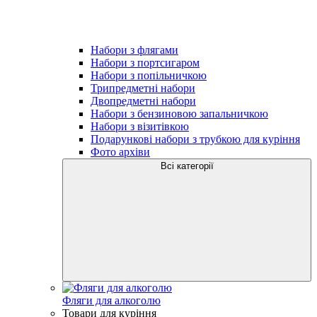
Набори з флягами
Набори з портсигаром
Набори з попільничкою
Трипредметні набори
Двопредметні набори
Набори з бензиновою запальничкою
Набори з візитівкою
Подарункові набори з трубкою для куріння
Фото архіви
Всі категорії
Фляги для алкоголю
Товари для куріння