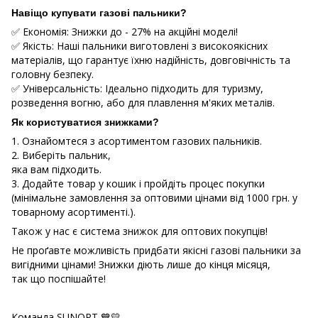
Навіщо купувати газові пальники?
✅ Економія: Знижки до - 27% на акційні моделі!
✅ Якість: Наші пальники виготовлені з високоякісних
матеріалів, що гарантує їхню надійність, довговічність та
головну безпеку.
✅ Універсальність: Ідеально підходить для туризму,
розведення вогню, або для плавлення м'яких металів.
Як користуватися знижками?
1. Ознайомтеся з асортиментом газових пальників.
2. Виберіть пальник,
яка вам підходить.
3. Додайте товар у кошик і пройдіть процес покупки
(мінімальне замовлення за оптовими цінами від 1000 грн. у
товарному асортименті.).
Також у нас є система знижок для оптових покупців!
Не проґавте можливість придбати якісні газові пальники за
вигідними цінами! Знижки діють лише до кінця місяця,
так що поспішайте!
Команда SUNOPT 💙💛