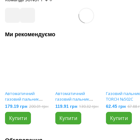
Ми рекомендуємо
Автоматичний
Автоматичний
Газовий пальни
газовий пальник
газовий пальник
TORCH №502C
№962
Spase Atom №60-M
179.19 грн
200.01 грн
119.91 грн
130.32 грн
62.45 грн
67.88 
Купити
Купити
Купити