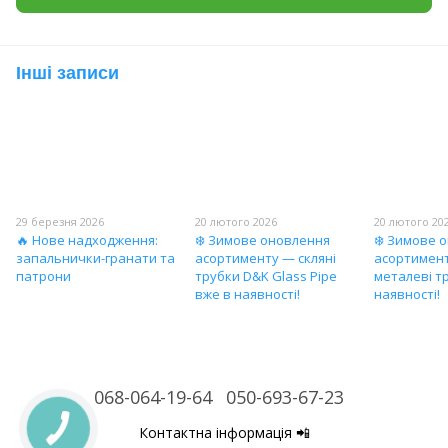
Інші записи
29 березня 2026
20 лютого 2026
20 лютого 20
🔥 Нове надходження:
❄️ Зимове оновлення
❄️ Зимове 
запальнички-гранати та
асортименту — скляні
асортимент
патрони
трубки D&K Glass Pipe
металеві т
вже в наявності!
наявності!
068-064-19-64
050-693-67-23
Контактна інформація 📲