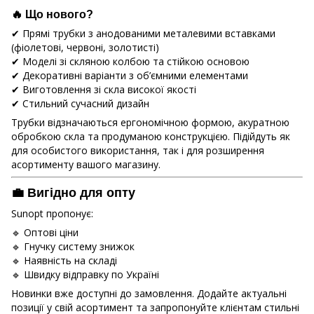
🔥 Що нового?
✔ Прямі трубки з анодованими металевими вставками
(фіолетові, червоні, золотисті)
✔ Моделі зі скляною колбою та стійкою основою
✔ Декоративні варіанти з об’ємними елементами
✔ Виготовлення зі скла високої якості
✔ Стильний сучасний дизайн
Трубки відзначаються ергономічною формою, акуратною
обробкою скла та продуманою конструкцією. Підійдуть як
для особистого використання, так і для розширення
асортименту вашого магазину.
💼 Вигідно для опту
Sunopt пропонує:
🔹 Оптові ціни
🔹 Гнучку систему знижок
🔹 Наявність на складі
🔹 Швидку відправку по Україні
Новинки вже доступні до замовлення. Додайте актуальні
позиції у свій асортимент та запропонуйте клієнтам стильні