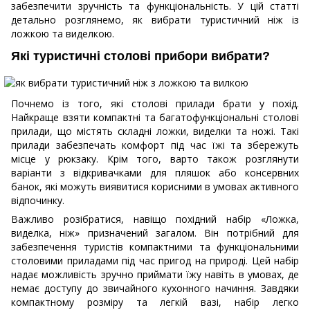
забезпечити зручність та функціональність. У цій статті
детально розглянемо, як вибрати туристичний ніж із
ложкою та виделкою.
Які туристичні столові прибори вибрати?
Почнемо із того, які столові прилади брати у похід.
Найкраще взяти компактні та багатофункціональні столові
прилади, що містять складні ложки, виделки та ножі. Такі
прилади забезпечать комфорт під час їжі та збережуть
місце у рюкзаку. Крім того, варто також розглянути
варіанти з відкривачками для пляшок або консервних
банок, які можуть виявитися корисними в умовах активного
відпочинку.
Важливо розібратися, навіщо похідний набір «Ложка,
виделка, ніж» призначений загалом. Він потрібний для
забезпечення туристів компактними та функціональними
столовими приладами під час пригод на природі. Цей набір
надає можливість зручно приймати їжу навіть в умовах, де
немає доступу до звичайного кухонного начиння. Завдяки
компактному розміру та легкій вазі, набір легко