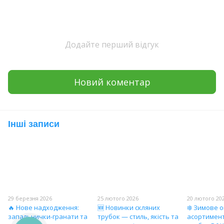
Додайте перший відгук
Новий коментар
Інші записи
29 березня 2026
25 лютого 2026
20 лютого 20
🔥 Нове надходження:
🆕 Новинки скляних
❄️ Зимове 
запальнички-гранати та
трубок — стиль, якість та
асортимент