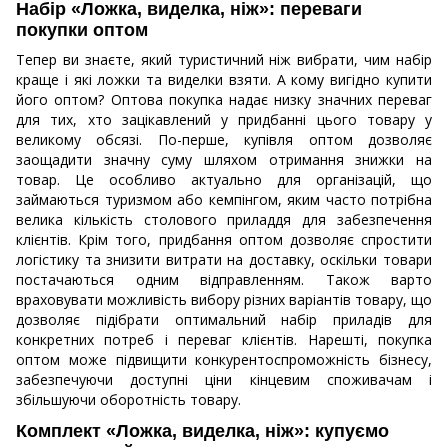
Набір «Ложка, виделка, ніж»: переваги
покупки оптом
Тепер ви знаєте, який туристичний ніж вибрати, чим набір
краще і які ложки та виделки взяти. А кому вигідно купити
його оптом? Оптова покупка надає низку значних переваг
для тих, хто зацікавлений у придбанні цього товару у
великому обсязі. По-перше, купівля оптом дозволяє
заощадити значну суму шляхом отримання знижки на
товар. Це особливо актуально для організацій, що
займаються туризмом або кемпінгом, яким часто потрібна
велика кількість столового приладдя для забезпечення
клієнтів. Крім того, придбання оптом дозволяє спростити
логістику та знизити витрати на доставку, оскільки товари
постачаються одним відправленням. Також варто
враховувати можливість вибору різних варіантів товару, що
дозволяє підібрати оптимальний набір приладів для
конкретних потреб і переваг клієнтів. Нарешті, покупка
оптом може підвищити конкурентоспроможність бізнесу,
забезпечуючи доступні ціни кінцевим споживачам і
збільшуючи оборотність товару.
Комплект «Ложка, виделка, ніж»: купуємо