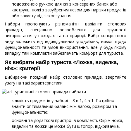
подовженою ручкою для їжі з консервних банок або
каструль, ножі з зазубреним лезом для нарізки продуктів
або захисту від зісковзування.
Набори пропонують різноманітні варіанти столових
приладів, спеціально розроблених для зручності
використання у походах та на природі. Вибір конкретного
виду залежить від індивідуальних уподобань, вимог щодо
функціональності та умов використання, але у будь-якому
випадку такі комплекти забезпечать комфорт для туриста.
Як вибрати набір туриста «Ложка, виделка,
ніж»: критерії
Вибираючи похідний набір столових приладів, звертайте
увагу на такі характеристики:
кількість предметів у наборі – 3 в 1, 4 в 1. Потрібно
знайти оптимальний баланс між вагою, розміром та
функціональністю;
основні та додаткові пристрої в комплекті. Окрім ножа,
виделки та ложки це може бути штопор, відкривачка,